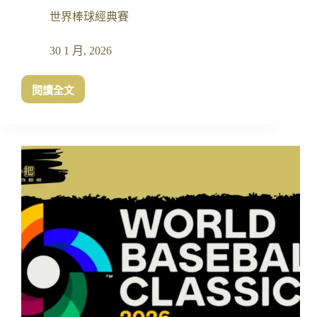
MLBTR
世界棒球經典賽
點
出
關
30 1 月, 2026
鍵
問
閱讀全文
題
鄧
愷
威
轉
戰
太
空
人!
有
望
重
返
經
典
賽?