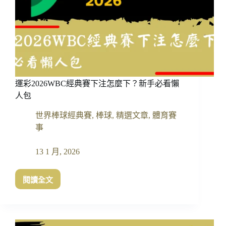
運彩2026WBC經典賽下注怎麼下？新手必看懶
人包
世界棒球經典賽
,
棒球
,
精選文章
,
體育賽
事
13 1 月, 2026
閱讀全文
運
彩
2026WBC
經
典