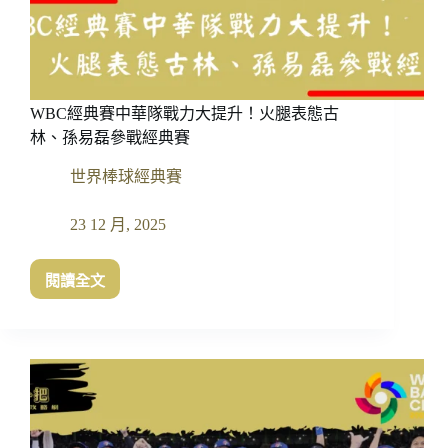
加
成
爭
冠
三
WBC經典賽中華隊戰力大提升！火腿表態古
巨
頭
林、孫易磊參戰經典賽
世界棒球經典賽
23 12 月, 2025
閱讀全文
WBC
經
典
賽
中
華
隊
戰