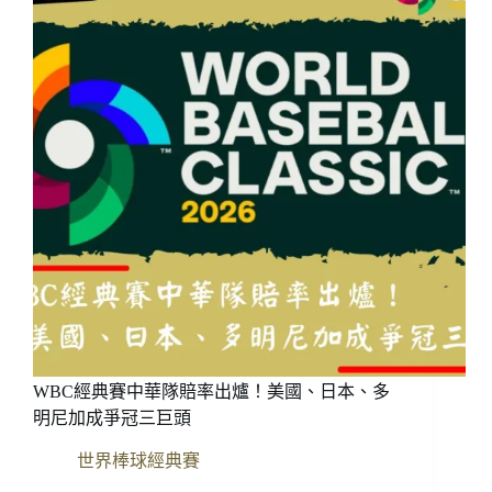
隊
主
帥
井
端
弘
和
下
達
必
勝
令！
點
名
山
本
由
WBC經典賽中華隊賠率出爐！美國、日本、多
伸、
菅
明尼加成爭冠三巨頭
野
世界棒球經典賽
智
之