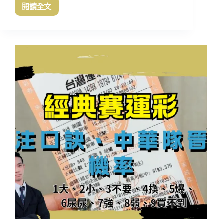
閱讀全文
WBC
經
典
賽
中
華
隊
C
組
完
整
對
戰
名
單
賽
程