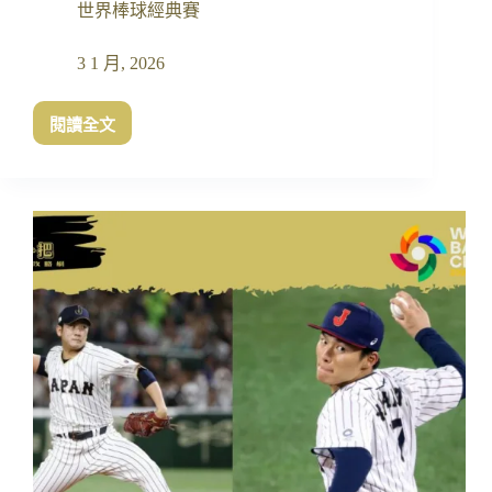
世界棒球經典賽
3 1 月, 2026
閱讀全文
WBC
經
典
賽
免
費
直
播
線
上
看
推
薦
｜
2026
世