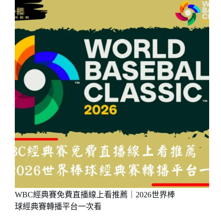
賽
下
注
怎
麼
下？
新
手
必
看
懶
人
包
WBC經典賽免費直播線上看推薦｜2026世界棒
球經典賽轉播平台一次看