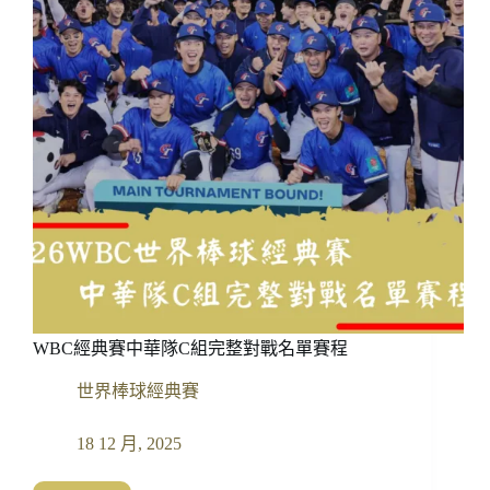
力
大
提
升！
火
腿
表
態
古
林、
孫
易
磊
參
戰
WBC經典賽中華隊C組完整對戰名單賽程
經
典
世界棒球經典賽
賽
18 12 月, 2025