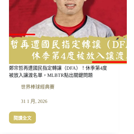
鄭宗哲再遭國民指定轉讓（DFA）！休季第4度
被放入讓渡名單，MLBTR點出關鍵問題
世界棒球經典賽
31 1 月, 2026
閱讀全文
鄭
宗
哲