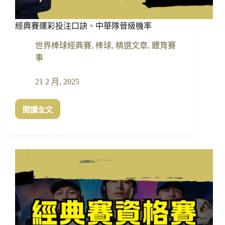
經典賽運彩投注口訣、中華隊晉級機率
世界棒球經典賽
,
棒球
,
精選文章
,
體育賽
事
21 2 月, 2025
閱讀全文
經
典
賽
運
彩
投
注
口
訣、
中
華