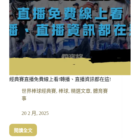
隊
晉
級
機
率
經典賽直播免費線上看!轉播、直播資訊都在這!
世界棒球經典賽
,
棒球
,
精選文章
,
體育賽
事
20 2 月, 2025
閱讀全文
經