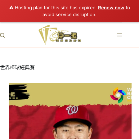
⚠️ Hosting plan for this site has expired.
Renew now
to
avoid service disruption.
跳
至
主
要
內
容
世界棒球經典賽