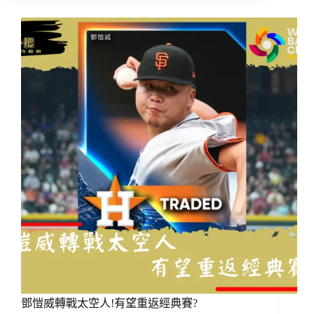
再
遭
國
民
指
定
轉
讓
（DFA）！
休
季
第
4
度
被
放
入
讓
渡
名
鄧愷威轉戰太空人!有望重返經典賽?
單，