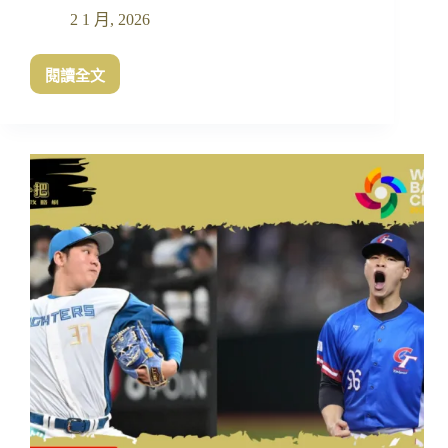
2 1 月, 2026
閱讀全文
WBC
經
典
賽
中
華
隊
賠
率
出
爐！
美
國、
日
本、
多
明
尼