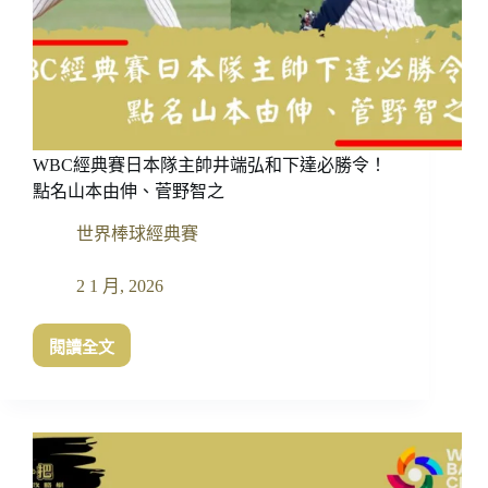
界
棒
球
經
典
賽
轉
WBC經典賽日本隊主帥井端弘和下達必勝令！
播
平
點名山本由伸、菅野智之
台
世界棒球經典賽
一
次
看
2 1 月, 2026
閱讀全文
WBC
經
典
賽
日
本