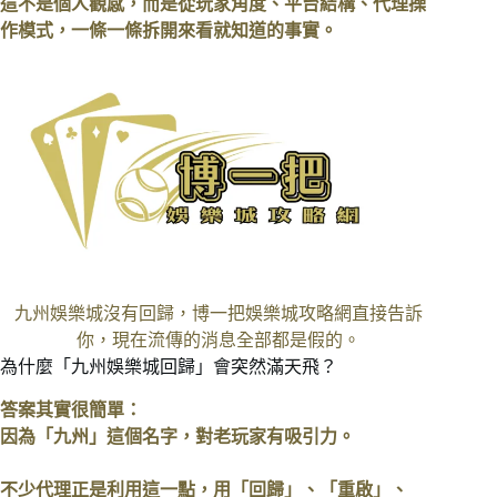
這不是個人觀感，而是從玩家角度、平台結構、代理操
作模式，一條一條拆開來看就知道的事實。
九州娛樂城沒有回歸，博一把娛樂城攻略網直接告訴
你，現在流傳的消息全部都是假的。
為什麼「九州娛樂城回歸」會突然滿天飛？
答案其實很簡單：
因為「九州」這個名字，對老玩家有吸引力。
不少代理正是利用這一點，用「回歸」、「重啟」、