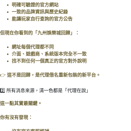
明確可驗證的官方網站
一致的品牌資訊與歷史紀錄
能讓玩家自行查詢的官方公告
但現在你看到的「九州娛樂城回歸」：
網址每個代理都不同
介面、遊戲商、系統版本完全不一致
找不到任何一個真正的官方對外說明
👉
這不是回歸，是代理借名重新包裝的新平台。
2️⃣ 所有消息來源，清一色都是「代理在說」
這一點其實最關鍵。
你有沒有發現：