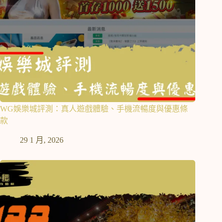
WG娛樂城評測：真人遊戲體驗、手機流暢度與優惠條
款
29 1 月, 2026