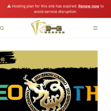
⚠️ Hosting plan for this site has expired.
Renew now
to
avoid service disruption.
跳
至
主
要
內
容