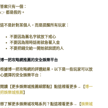
答案只有一個：
👉
都是假的。
這不是針對某個人，而是提醒所有玩家：
不要因為舊名字就放下戒心
不要因為限時話術就急著入金
不要把錢交給一開始就說謊的人
博一把攻略網推薦的安全娛樂平台
根據博一把攻略網的評選結果，以下是一些玩家可以放
心選擇的安全娛樂平台：
閱讀【更多娛樂城推薦細節點】點這裡看更多→【
博一
把
娛樂城推薦
】
想了解更多娛樂城攻略系列？點這裡看更多→【
娛樂城