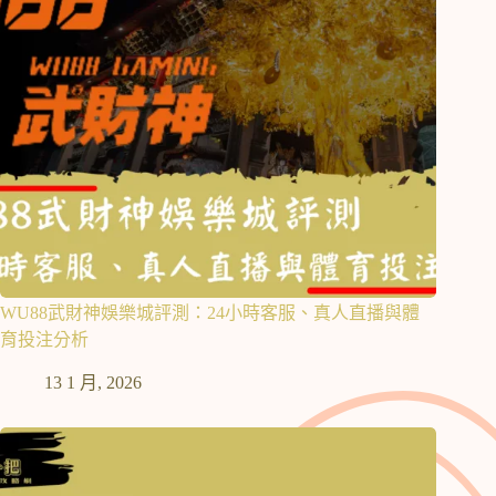
WU88武財神娛樂城評測：24小時客服、真人直播與體
育投注分析
13 1 月, 2026