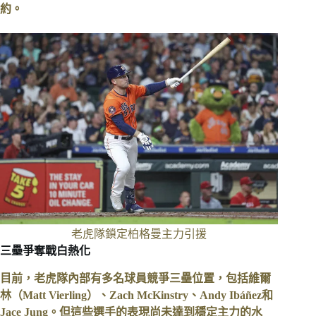
約。
老虎隊鎖定柏格曼主力引援
三壘爭奪戰白熱化
目前，老虎隊內部有多名球員競爭三壘位置，包括維爾
林（Matt Vierling）、Zach McKinstry、Andy Ibáñez和
Jace Jung。但這些選手的表現尚未達到穩定主力的水