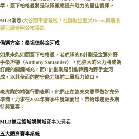
準，簽下柏格曼將是球隊徹底提升戰力的最佳選擇。
MLB消息:
大谷翔平當爸啦！社群貼出愛犬Decoy與萌系
嬰兒服合照公布喜訊
備選方案：桑坦德與金河成
如果未能如願簽下柏格曼，老虎隊的B計劃是金鶯外野
手桑坦德（Anthony Santander），他強大的火力將成為
打線的關鍵補充。而C計劃則是引進韓籍內野手金河
成，以其全面的防守能力填補三壘戰力缺口。
老虎隊的補強行動表明，他們正在為未來賽季做好充分
準備，力求在2024年賽季中脫穎而出，帶給球迷更多期
待與驚喜。
MLB鎖定
鉅城娛樂城
賽事免費看
五大體育賽事系統