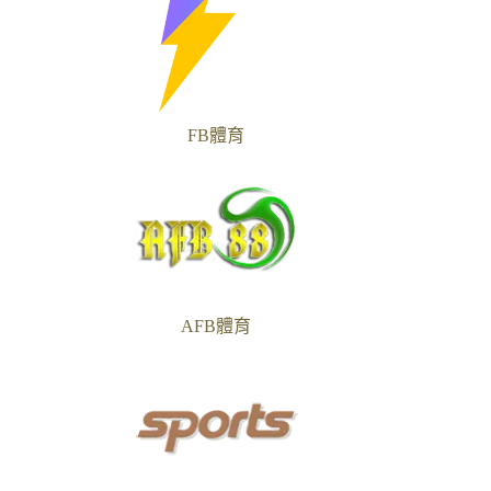
FB體育
AFB體育