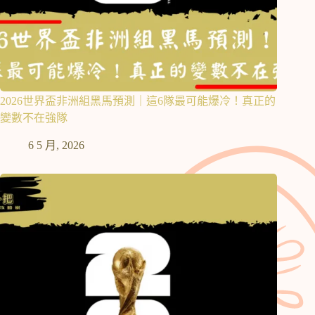
2026世界盃非洲組黑馬預測｜這6隊最可能爆冷！真正的
變數不在強隊
6 5 月, 2026