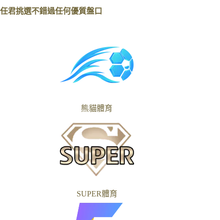
任君挑選不錯過任何優質盤口
熊貓體育
SUPER體育