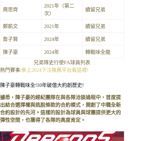
2021年（第二
周思齊
續留兄弟
次）
鄭凱文
2021年
續留兄弟
詹子賢
2024年
續留兄弟
陳子豪
2024年
轉戰味全龍
兄弟隊史行使FA球員列表
熱門賽事:
拳上2024下注推薦平台看這裡!
陳子豪轉戰味全!10年破億大約創歷史!
據悉，陳子豪的經紀團隊在與各隊洽談過程中，首度提
出結合選擇權與逃脫條款的合約模式，開創了中職全新
合約設計的先河。這樣的設計為球員與球團提供更大的
彈性空間，也獲得了各隊的高度肯定。