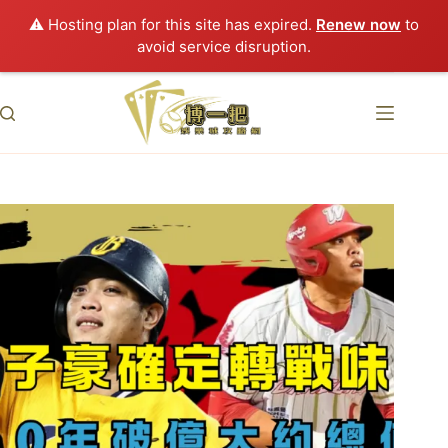
⚠️ Hosting plan for this site has expired.
Renew now
to
avoid service disruption.
跳
至
主
要
內
容