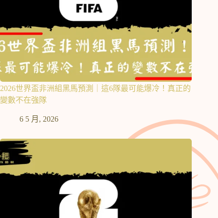
2026世界盃非洲組黑馬預測｜這6隊最可能爆冷！真正的
變數不在強隊
6 5 月, 2026