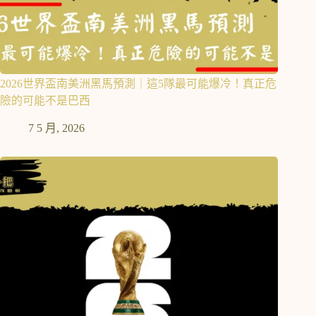
2026世界盃南美洲黑馬預測｜這5隊最可能爆冷！真正危
險的可能不是巴西
7 5 月, 2026