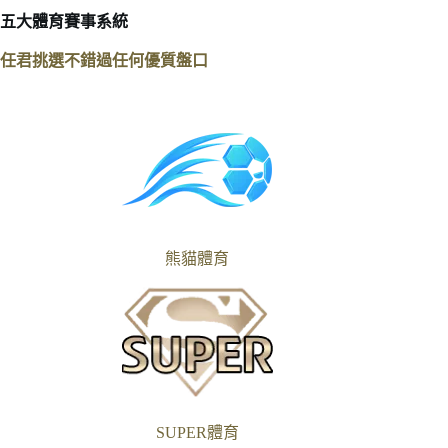
五大體育賽事系統
任君挑選不錯過任何優質盤口
熊貓體育
SUPER體育