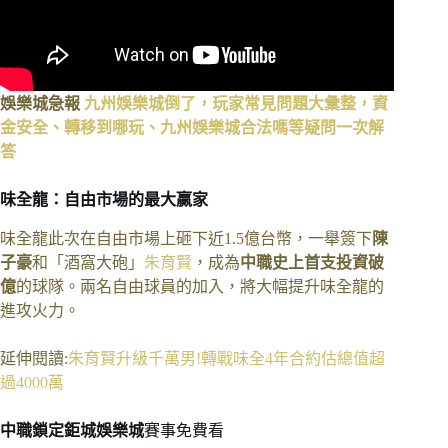
娛樂城急報
九州娛樂城倒了，玩家常見問題大彙整，資
金安全、轉移到哪玩、九州娛樂城合法嗎等疑問一次解
答
味全龍：自由市場的最大贏家
味全龍此次在自由市場上砸下近1.5億台幣，一舉簽下
陳
子豪
和「酒窩大砲」
朱育賢
，成為
中職史上首支投資破
億
的球隊。兩名自由球員的加入，將大幅提升味全龍的
進攻火力。
延伸閱讀:
朱育賢升級千萬男!轉戰味全4年合約估總值超
過4000萬
中職鎖定
鉅城娛樂城
賽事免費看