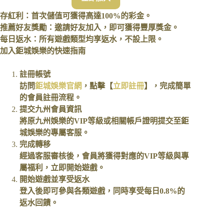
存紅利：首次儲值可獲得高達100%的彩金。
推薦好友獎勵：邀請好友加入，即可獲得豐厚獎金。
每日返水：所有遊戲類型均享返水，不設上限。
加入鉅城娛樂的快速指南
註冊帳號
訪問
鉅城娛樂官網
，點擊【
立即註冊
】，完成簡單
的會員註冊流程。
提交九州會員資訊
將原九州娛樂的VIP等級或相關帳戶證明提交至鉅
城娛樂的專屬客服。
完成轉移
經過客服審核後，會員將獲得對應的VIP等級與專
屬福利，立即開始遊戲。
開始遊戲並享受返水
登入後即可參與各類遊戲，同時享受每日0.8%的
返水回饋。