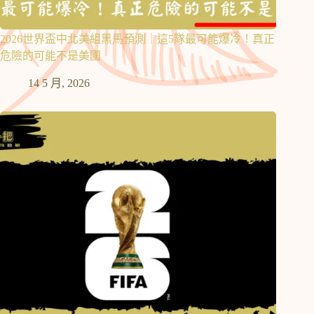
2026世界盃中北美組黑馬預測｜這5隊最可能爆冷！真正
危險的可能不是美國
14 5 月, 2026