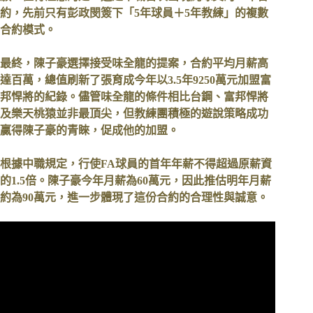
約，先前只有彭政閔簽下「5年球員＋5年教練」的複數
合約模式。
最終，陳子豪選擇接受味全龍的提案，合約平均月薪高
達百萬，總值刷新了張育成今年以3.5年9250萬元加盟富
邦悍將的紀錄。儘管味全龍的條件相比台鋼、富邦悍將
及樂天桃猿並非最頂尖，但教練團積極的遊說策略成功
贏得陳子豪的青睞，促成他的加盟。
根據中職規定，行使FA球員的首年年薪不得超過原薪資
的1.5倍。陳子豪今年月薪為60萬元，因此推估明年月薪
約為90萬元，進一步體現了這份合約的合理性與誠意。