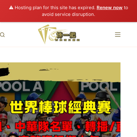
⚠️ Hosting plan for this site has expired.
Renew now
to
avoid service disruption.
跳
至
主
要
內
容