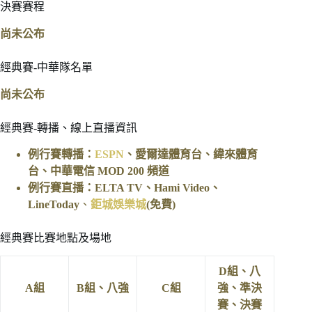
決賽賽程
尚未公布
經典賽-中華隊名單
尚未公布
經典賽-轉播、線上直播資訊
例行賽轉播：
ESPN
、愛爾達體育台、緯來體育
台、中華電信 MOD 200 頻道
例行賽直播：ELTA TV、Hami Video、
LineToday
、
鉅城娛樂城
(免費)
經典賽比賽地點及場地
D組、八
A組
B組、八強
C組
強、準決
賽、決賽