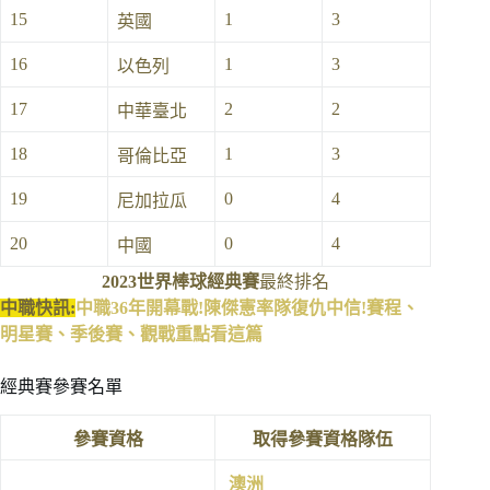
15
1
3
英國
16
1
3
以色列
17
2
2
中華臺北
18
1
3
哥倫比亞
19
0
4
尼加拉瓜
20
0
4
中國
2023世界棒球經典賽
最終排名
中職快訊:
中職36年開幕戰!陳傑憲率隊復仇中信!賽程、
明星賽、季後賽、觀戰重點看這篇
經典賽參賽名單
參賽資格
取得參賽資格隊伍
澳洲