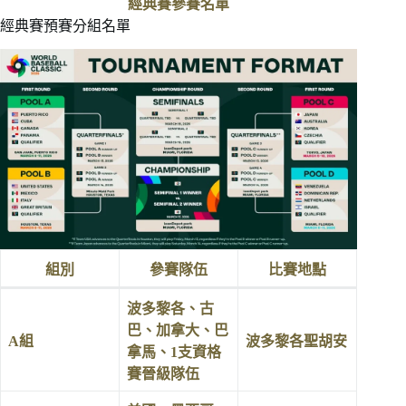
經典賽參賽名單
經典賽預賽分組名單
組別
參賽隊伍
比賽地點
波多黎各、古
巴、加拿大、巴
A組
波多黎各聖胡安
拿馬、1支資格
賽晉級隊伍