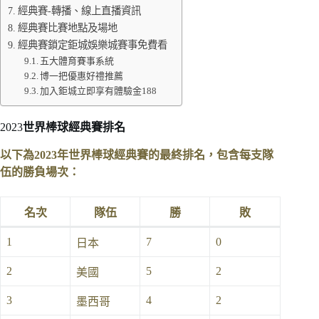
經典賽-轉播、線上直播資訊
經典賽比賽地點及場地
經典賽鎖定鉅城娛樂城賽事免費看
五大體育賽事系統
博一把優惠好禮推薦
加入鉅城立即享有體驗金188
2023
世界棒球經典賽排名
以下為2023年世界棒球經典賽的最終排名，包含每支隊
伍的勝負場次：
名次
隊伍
勝
敗
1
7
0
日本
2
5
2
美國
3
4
2
墨西哥