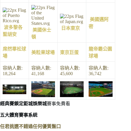
美國
邁阿
密
波多黎各
日本
東京
美國
休士
聖胡安
頓
席然畢松球
龍帝霸公園
美粒果球場
東京巨蛋
場
球場
容納人數:
容納人數:
容納人數:
容納人數:
18,264
41,168
45,600
36,742
經典賽鎖定
鉅城娛樂城
賽事免費看
五大體育賽事系統
任君挑選不錯過任何優質盤口