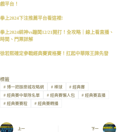
戲平台！
拳上2024下注推薦平台看這裡!
拳上2024統神vs蹦闆12/21開打！全攻略｜線上看直播、
時間、門票詳解
徐若熙確定參戰經典賽資格賽！扛起中華隊王牌先發
標籤
#
博一把娛樂城攻略網
#
棒球
#
經典賽
#
經典賽中華隊名單
#
經典賽懶人包
#
經典賽直播
#
經典賽賽程
#
經典賽轉播
上一
下一