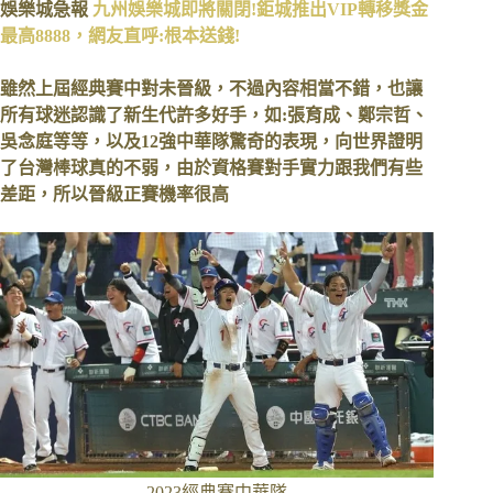
娛樂城急報
九州娛樂城即將關閉!鉅城推出VIP轉移獎金
最高8888，網友直呼:根本送錢!
雖然上屆經典賽中對未晉級，不過內容相當不錯，也讓
所有球迷認識了新生代許多好手，如:張育成、鄭宗哲、
吳念庭等等，以及12強中華隊驚奇的表現，向世界證明
了台灣棒球真的不弱，由於資格賽對手實力跟我們有些
差距，所以晉級正賽機率很高
2023經典賽中華隊