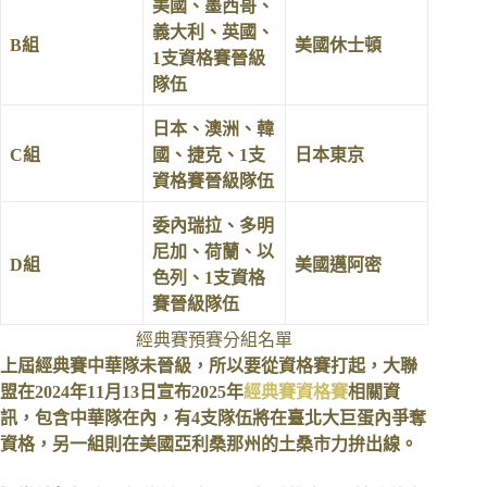
美國、墨西哥、
義大利、英國、
B組
美國休士頓
1支資格賽晉級
隊伍
日本、澳洲、韓
C組
國、捷克、1支
日本東京
資格賽晉級隊伍
委內瑞拉、多明
尼加、荷蘭、以
D組
美國邁阿密
色列、1支資格
賽晉級隊伍
經典賽預賽分組名單
上屆經典賽中華隊未晉級，所以要從資格賽打起，大聯
盟在2024年11月13日宣布2025年
經典賽資格賽
相關資
訊，包含中華隊在內，有4支隊伍將在臺北大巨蛋內爭奪
資格，另一組則在美國亞利桑那州的土桑市力拚出線。