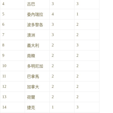
4
3
3
古巴
5
4
1
委內瑞拉
6
3
2
波多黎各
7
3
2
澳洲
8
2
3
義大利
9
2
2
南韓
10
2
2
多明尼加
11
2
2
巴拿馬
12
2
2
加拿大
13
2
2
荷蘭
14
1
3
捷克