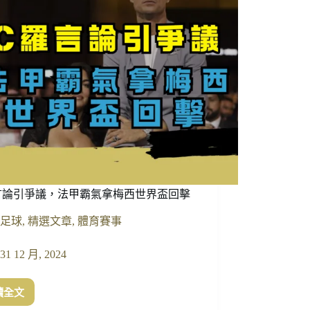
國
家？
新
規
則
如
何
影
響
比
賽？
言論引爭議，法甲霸氣拿梅西世界盃回擊
足球
,
精選文章
,
體育賽事
31 12 月, 2024
讀全文
C