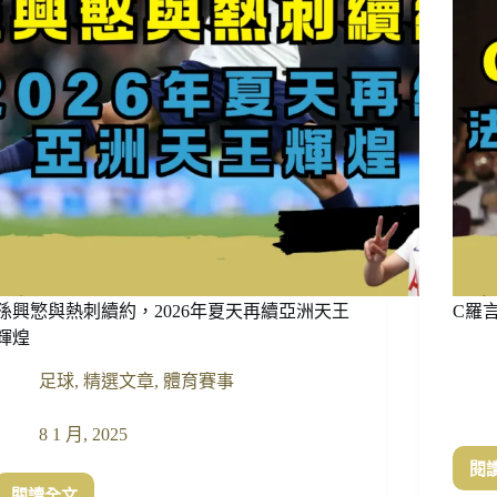
名
單
曝
光！
這
8
隊
可
能
爆
冷，
強
權
要
孫興慜與熱刺續約，2026年夏天再續亞洲天王
C羅
小
輝煌
心
了
足球
,
精選文章
,
體育賽事
8 1 月, 2025
閱
閱讀全文