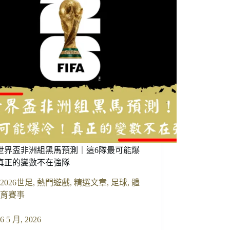
26世界盃非洲組黑馬預測｜這6隊最可能爆
真正的變數不在強隊
2026世足
,
熱門遊戲
,
精選文章
,
足球
,
體
育賽事
6 5 月, 2026