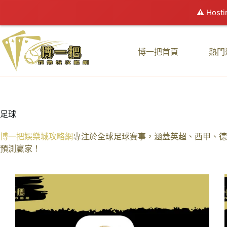
⚠️ Hosti
跳
至
博一把首頁
熱門
主
要
內
容
足球
博一把娛樂城攻略網
專注於全球足球賽事，涵蓋英超、西甲、德
預測贏家！