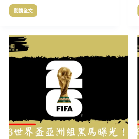
閱讀全文
2026
世
界
盃
中
北
美
組
黑
馬
預
測
｜
這
5
隊
最
可
能
爆