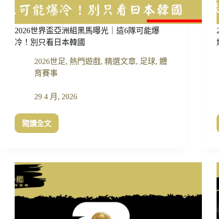
冷！
真
正
2026世界盃亞洲組黑馬曝光｜這6隊可能爆
危
冷！別只看日本韓國
險
的
2026世足
,
熱門遊戲
,
精選文章
,
足球
,
體
可
育賽事
能
不
29 4 月, 2026
是
美
國
閱讀全文
2026
世
界
盃
亞
洲
組
黑
馬