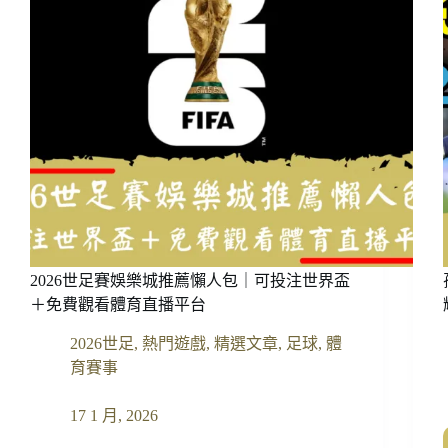
曝
光
｜
這
6
隊
可
能
爆
冷！
別
只
看
日
2026世足賽娛樂城推薦懶人包｜可投注世界盃
本
＋免費觀看體育直播平台
韓
國
2026世足
,
熱門遊戲
,
精選文章
,
足球
,
體
育賽事
17 1 月, 2026