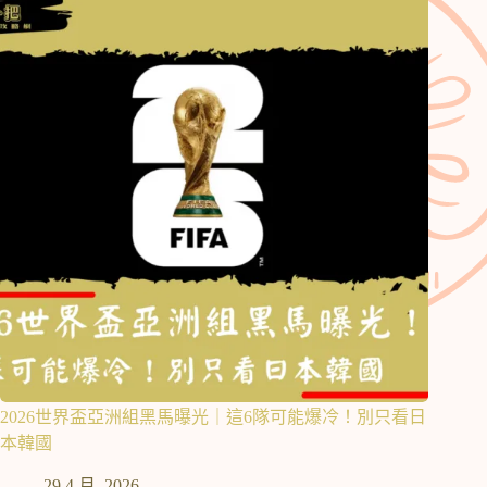
2026世界盃亞洲組黑馬曝光｜這6隊可能爆冷！別只看日
本韓國
29 4 月, 2026