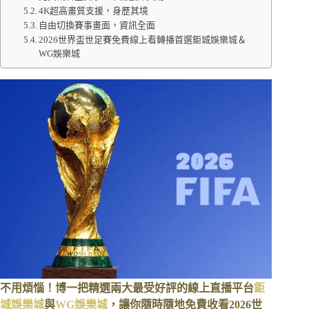
4K超高畫質支援，身歷其境
自由切換賽事畫面，資訊全面
2026世界盃世足賽免費線上看轉播首選鉅城娛樂城＆
WG娛樂城
不用煩惱！
博一把
精選兩大最受好評的線上直播平台
鉅
城娛樂城
與
WG娛樂城
，讓你隨時隨地免費收看2026世