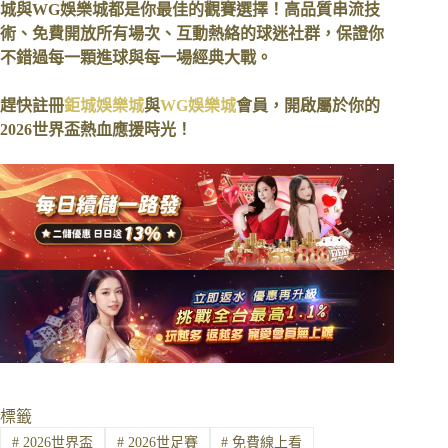
城與WG娛樂城都是你最佳的觀賽選擇！高品質串流技
術、免費開放所有場次、互動熱絡的球迷社群，保證你
不錯過每一顆進球與每一場經典大戰。
趕快註冊
鉅城娛樂城
與
WG娛樂城
會員，開啟屬於你的
2026世界盃熱血應援時光！
標籤
#
2026世界盃
#
2026世足賽
#
免費線上看