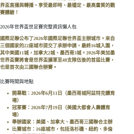
界盃直播與轉播，享受最即時、最穩定、最高畫質的觀
賽體驗！
2026年世界盃世足賽完整資訊懶人包
國際足聯公布了2026年國際足聯世界盃主辦城市。來自
三個國家的22座城市提交了承辦申請，最終16城入圍，
其中美國11城，加拿大2城、墨西哥3城。2026年美加墨
世界盃賽將會是世界盃擴軍至48支隊伍後的首屆比賽，
也是首次由三國聯合辦賽。
比賽時間與地點
開幕戰：2026年6月11日（墨西哥城阿茲特克體育
場）
冠軍賽：2026年7月19日（美國大都會人壽體育
場）
舉辦國家：美國、加拿大、墨西哥三國聯合主辦
比賽城市：16座城市，包括洛杉磯、紐約、多倫