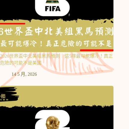
2026世界盃中北美組黑馬預測｜這5隊最可能爆冷！真正
危險的可能不是美國
14 5 月, 2026