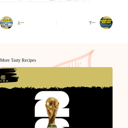
上一
下一
More Tasty Recipes