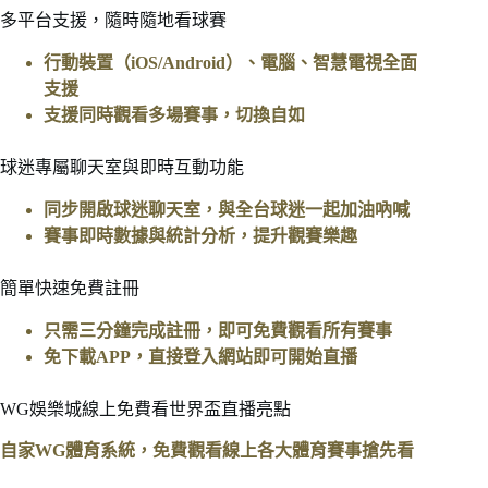
多平台支援，隨時隨地看球賽
行動裝置（iOS/Android）、電腦、智慧電視全面
支援
支援同時觀看多場賽事，切換自如
球迷專屬聊天室與即時互動功能
同步開啟球迷聊天室，與全台球迷一起加油吶喊
賽事即時數據與統計分析，提升觀賽樂趣
簡單快速免費註冊
只需三分鐘完成註冊，即可免費觀看所有賽事
免下載APP，直接登入網站即可開始直播
WG娛樂城線上免費看世界盃直播亮點
自家WG體育系統，免費觀看線上各大體育賽事搶先看