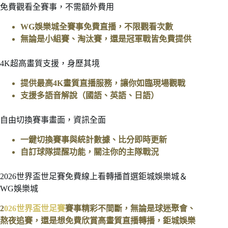
免費觀看全賽事，不需額外費用
WG娛樂城全賽事免費直播，不限觀看次數
無論是小組賽、淘汰賽，還是冠軍戰皆免費提供
4K超高畫質支援，身歷其境
提供最高4K畫質直播服務，讓你如臨現場觀戰
支援多語音解說（國語、英語、日語）
自由切換賽事畫面，資訊全面
一鍵切換賽事與統計數據、比分即時更新
自訂球隊提醒功能，關注你的主隊戰況
2026世界盃世足賽免費線上看轉播首選鉅城娛樂城＆
WG娛樂城
2
026世界盃世足賽
賽事精彩不間斷，無論是球迷聚會、
熬夜追賽，還是想免費欣賞高畫質直播轉播，鉅城娛樂