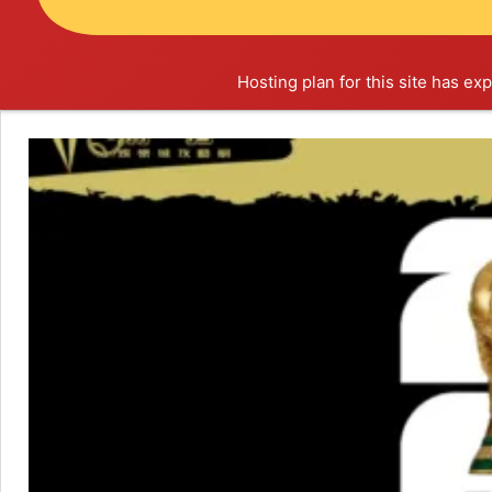
Hosting plan for this site has ex