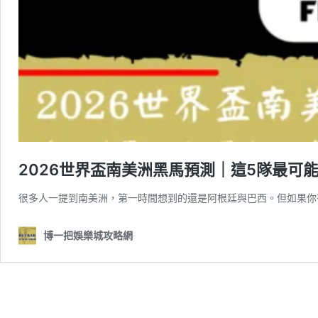
2026世界盃南美洲黑馬預測｜這5隊最可
很多人一提到南美洲，第一時間想到的還是阿根廷與巴西。但如果你有
博一把娛樂城攻略網