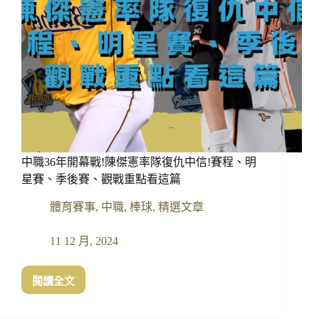
中職36年開幕戰!陳傑憲率隊復仇中信!賽程、明
星賽、季後賽、觀戰重點看這篇
體育賽事
,
中職
,
棒球
,
精選文章
11 12 月, 2024
閱讀全文
中
職
36