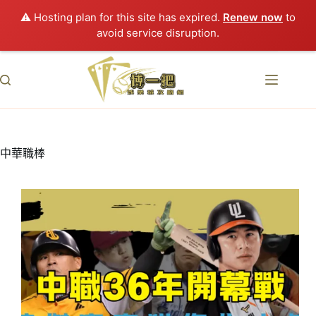
⚠️ Hosting plan for this site has expired.
Renew now
to
avoid service disruption.
跳
至
主
要
內
容
中華職棒