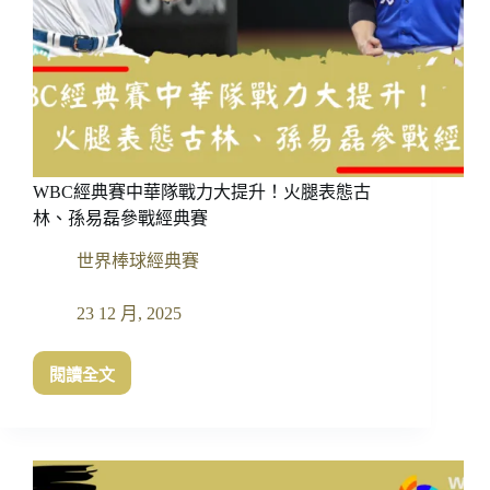
多
明
尼
加
成
爭
冠
三
WBC經典賽中華隊戰力大提升！火腿表態古
巨
頭
林、孫易磊參戰經典賽
世界棒球經典賽
23 12 月, 2025
閱讀全文
WBC
經
典
賽
中