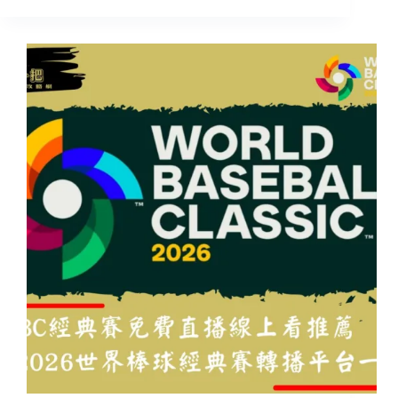
彩
2026WBC
經
典
賽
下
注
怎
麼
下？
新
手
必
看
懶
人
包