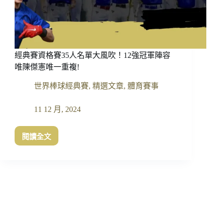
經典賽資格賽35人名單大風吹！12強冠軍陣容
唯陳傑憲唯一重複!
世界棒球經典賽
,
精選文章
,
體育賽事
11 12 月, 2024
閱讀全文
經
典
賽
資
格
賽
35
人