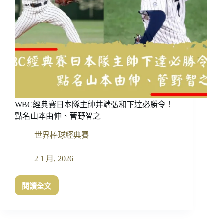
｜
2026
世
界
棒
球
經
典
賽
轉
WBC經典賽日本隊主帥井端弘和下達必勝令！
播
平
點名山本由伸、菅野智之
台
世界棒球經典賽
一
次
看
2 1 月, 2026
閱讀全文
WBC
經
典