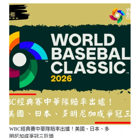
賽
日
本
隊
主
帥
井
端
弘
和
下
達
必
勝
令！
點
名
山
本
由
WBC經典賽中華隊賠率出爐！美國、日本、多
伸、
菅
明尼加成爭冠三巨頭