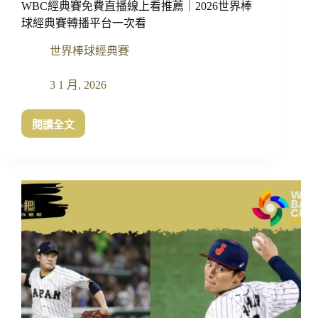
WBC經典賽免費直播線上看推薦｜2026世界棒
球經典賽轉播平台一次看
世界棒球經典賽
3 1 月, 2026
閱讀全文
WBC
經
典
賽
免
費
直
播
線
上
看
推
薦