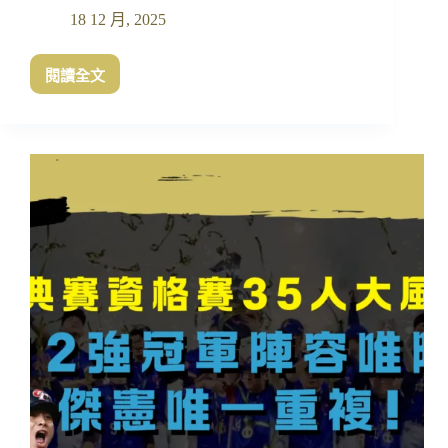
18 12 月, 2025
閱讀全文
WBC
經
典
賽
中
華
隊
C
組
完
整
對
戰
名
單
賽
程