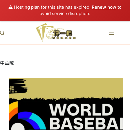
⚠️ Hosting plan for this site has expired.
Renew now
to
avoid service disruption.
跳
至
主
要
內
容
中華隊