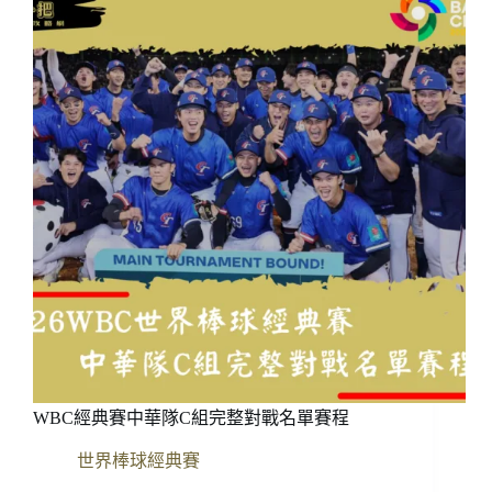
華
隊
戰
力
大
提
升！
火
腿
表
態
古
林、
孫
易
磊
參
戰
WBC經典賽中華隊C組完整對戰名單賽程
經
典
世界棒球經典賽
賽