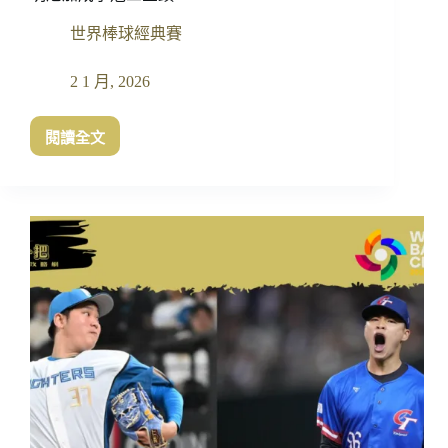
野
世界棒球經典賽
智
之
2 1 月, 2026
閱讀全文
WBC
經
典
賽
中
華
隊
賠
率
出
爐！
美
國、
日
本、