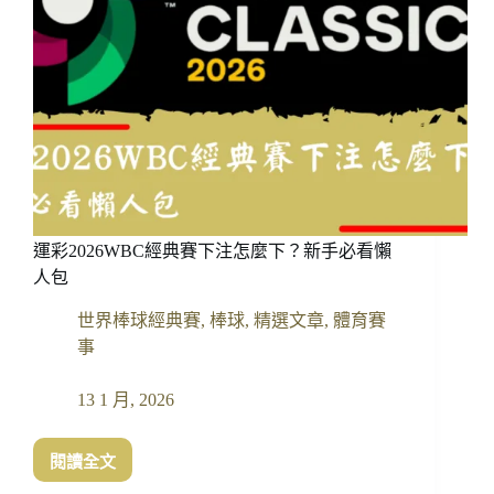
運彩2026WBC經典賽下注怎麼下？新手必看懶
人包
世界棒球經典賽
,
棒球
,
精選文章
,
體育賽
事
13 1 月, 2026
閱讀全文
運