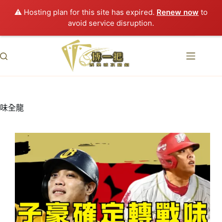
⚠️ Hosting plan for this site has expired.
Renew now
to
avoid service disruption.
跳
至
主
要
內
容
味全龍