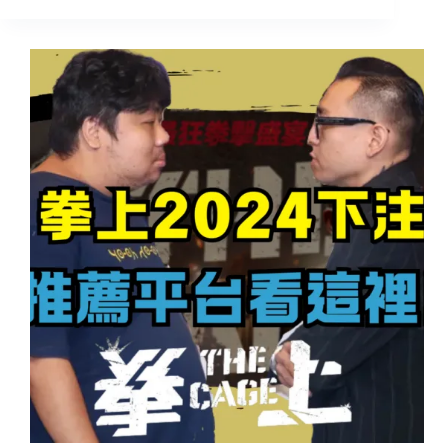
上
直
播
線
上
看!
統
神
vs
蹦
闆
免
費
直
播
資
訊
一
次
看