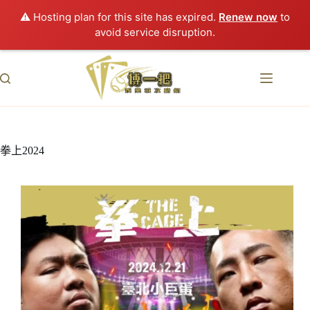
⚠️ Hosting plan for this site has expired.
Renew now
to
avoid service disruption.
跳
至
主
要
內
容
拳上2024