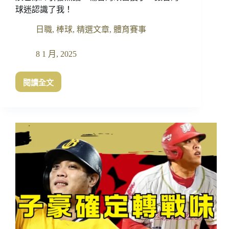
賽
球迷認識了我！
核
日職
,
棒球
,
精選文章
,
體育賽事
心
球
員
8 1 月, 2025
續
戰
閱讀全文
國
辰
家
己
隊
涼
介
引
發
熱
議：
輸
台
灣
改
當
投