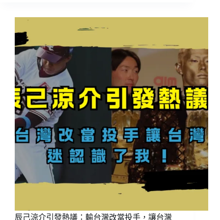
賽
資
格
賽
尼
加
拉
瓜
17
人
集
訓
名
單
出
爐，
6
名
上
屆
經
辰己涼介引發熱議：輸台灣改當投手，讓台灣
典