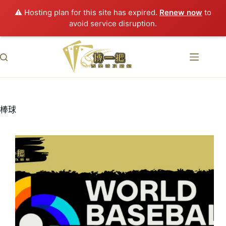
⚠️ Hosting plan for this site has expired.
Renew now
to
avoid service disruption.
跳
至
主
要
內
容
棒球