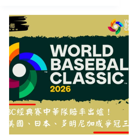
彩
2026WBC
經
典
賽
下
注
怎
麼
下？
新
手
必
看
懶
人
包