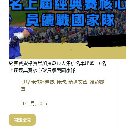
日
本、
多
明
尼
加
成
爭
冠
三
經典賽資格賽尼加拉瓜17人集訓名單出爐，6名
巨
頭
上屆經典賽核心球員續戰國家隊
世界棒球經典賽
,
棒球
,
精選文章
,
體育賽
事
10 1 月, 2025
閱讀全文
經
典