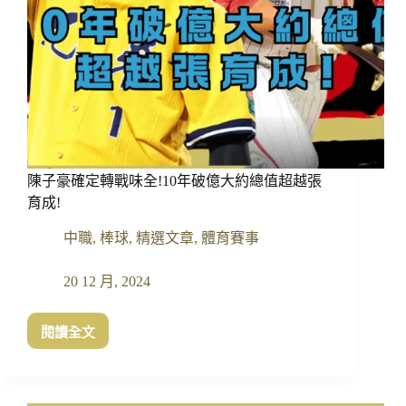
手，
讓
台
灣
球
迷
認
識
了
陳子豪確定轉戰味全!10年破億大約總值超越張
我！
育成!
中職
,
棒球
,
精選文章
,
體育賽事
20 12 月, 2024
閱讀全文
陳
子
豪
確