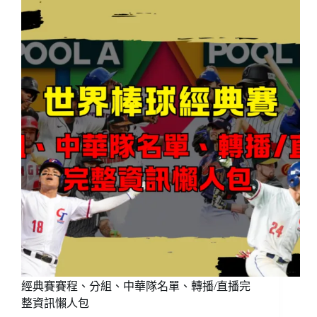
定
轉
戰
味
全!10
年
破
億
大
約
總
值
超
越
張
育
成!
經典賽賽程、分組、中華隊名單、轉播/直播完
整資訊懶人包