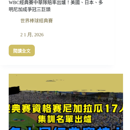
WBC經典賽中華隊賠率出爐！美國、日本、多
明尼加成爭冠三巨頭
世界棒球經典賽
2 1 月, 2026
閱讀全文
WBC
經
典
賽
中
華
隊
賠
率
出
爐！
美
國、