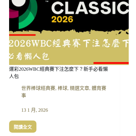
運彩2026WBC經典賽下注怎麼下？新手必看懶
人包
世界棒球經典賽
,
棒球
,
精選文章
,
體育賽
事
13 1 月, 2026
閱讀全文
運