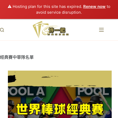
⚠️ Hosting plan for this site has expired.
Renew now
to
avoid service disruption.
跳
至
主
要
內
容
經典賽中華隊名單