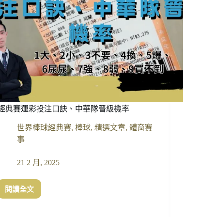
經典賽運彩投注口訣、中華隊晉級機率
世界棒球經典賽
,
棒球
,
精選文章
,
體育賽
事
21 2 月, 2025
閱讀全文
經
典
賽