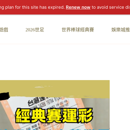
ng plan for this site has expired.
Renew now
to avoid service di
遊戲
2026世足
世界棒球經典賽
娛樂城推