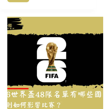
世
界
盃
歐
洲
組
黑
馬
名
單
曝
光！
這
8
隊
可
能
爆
冷，
強
權