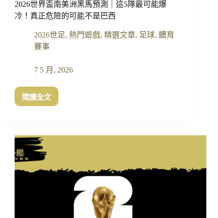
2026世界盃南美洲黑馬預測｜這5隊最可能爆
危
險
冷！真正危險的可能不是巴西
的
2026世足
,
熱門遊戲
,
精選文章
,
足球
,
體育
可
能
賽事
不
是
7 5 月, 2026
美
國
閱讀全文
2026
世
界
盃
南
美
洲
黑
馬
預
測
｜