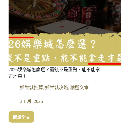
手
必
看
懶
人
包
2026娛樂城怎麼選？贏錢不是重點，能不能拿
走才是！
娛樂城推薦
,
娛樂城攻略
,
精選文章
3 1 月, 2026
閱讀全文
2026
娛