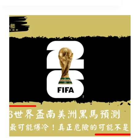
界
盃
中
北
美
組
黑
馬
預
測
｜
這
5
隊
最
可
能
爆
冷！
真
正