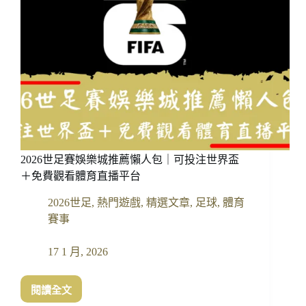
家？
新
規
則
如
何
影
響
比
賽？
2026世足賽娛樂城推薦懶人包｜可投注世界盃
＋免費觀看體育直播平台
2026世足
,
熱門遊戲
,
精選文章
,
足球
,
體育
賽事
17 1 月, 2026
閱讀全文
2026