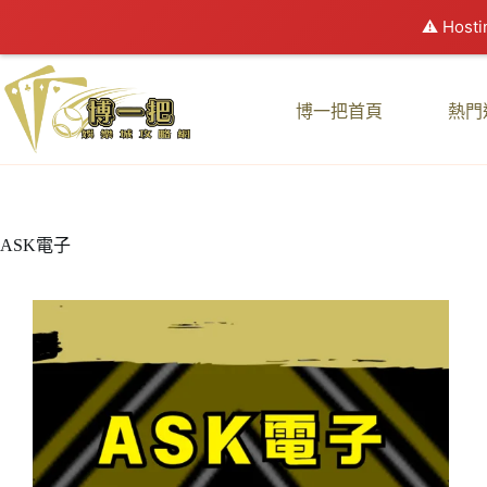
⚠️ Hosti
跳
至
博一把首頁
熱門
主
要
內
容
ASK電子