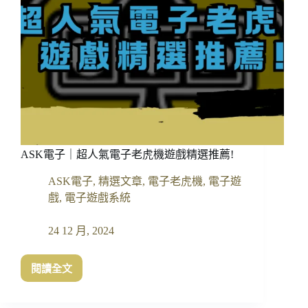
ASK電子｜超人氣電子老虎機遊戲精選推薦!
ASK電子
,
精選文章
,
電子老虎機
,
電子遊
戲
,
電子遊戲系統
24 12 月, 2024
閱讀全文
ASK
電
子